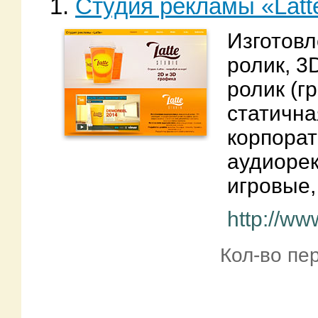
1.
Студия рекламы «Latt
Изготов
ролик, 
ролик (г
статична
корпора
аудиоре
игровые,
http://ww
Кол-во пе