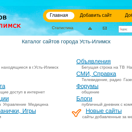
Главная
Добавить сайт
До
Статистика
Каталог сайтов города Усть-Илимск
Объявления
 находящиеся в г.Усть-Илимск
Бегущая строка на ТВ
На
СМИ, Справка
Телевидение, радио
Газ
та
Форумы
щие доступ в интернет
общение
ции
Блоги
ы
Управление
Медицина
публичный дневник с ко
анички, Игры
Новые сайты
и
сайты добавленные за м