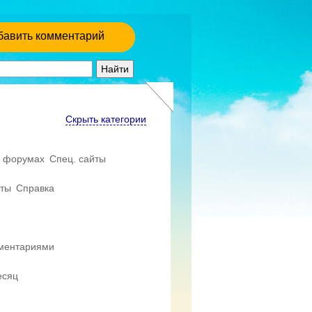
бавить комментарий
Скрыть категории
 форумах
Спец. сайты
еты
Справка
мментариями
есяц