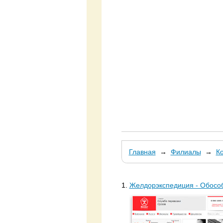
Главная
→
Филиалы
→
К
1.
Желдорэкспедиция - Обособ