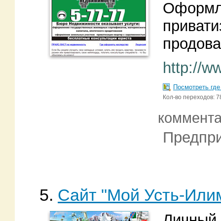
Оформле
привати
продова
http://w
Посмотреть где
Кол-во переходов: 7
коммент
Предпри
5.
Сайт "Мой Усть-Или
Личный 