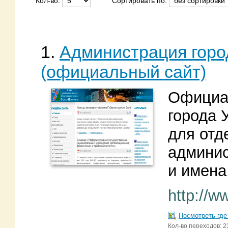
Кол-во:
Сортировать по:
1.
Администрация горо
(официальный сайт)
Официа
города 
для отд
админис
и имена
http://w
Посмотреть где
Кол-во переходов: 