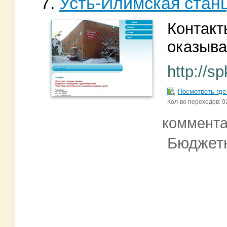
7.
Усть-Илимская стан
Контакт
оказыва
http://s
Посмотреть где
Кол-во переходов: 9
коммент
Бюджетн