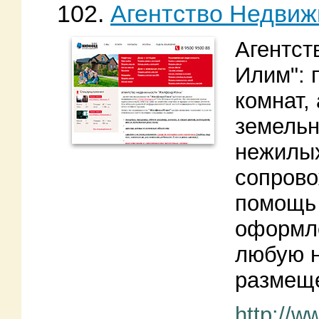
102.
Агентство Недви
Агентст
Илим": 
комнат,
земельн
нежилых
сопрово
помощь 
оформле
любую н
размеще
http://ww