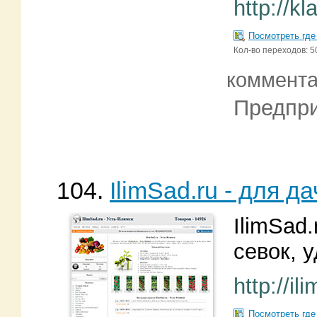
http://kl
Посмотреть где
Кол-во переходов: 5
коммент
Предпри
104.
IlimSad.ru - для д
IlimSad.
севок, 
http://il
Посмотреть где