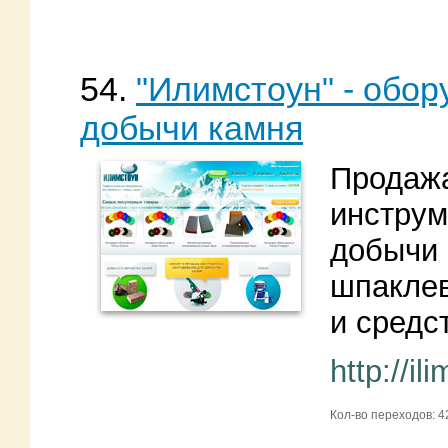
54.
"Илимстоун" - обор
добычи камня
Продажа
инструм
добычи 
шпаклев
и средс
http://il
Кол-во переходов: 4