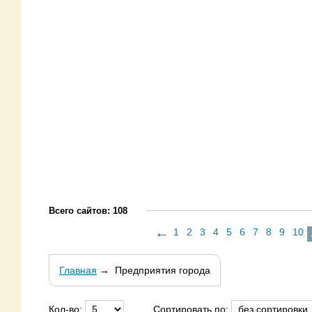
Всего сайтов: 108
←
1
2
3
4
5
6
7
8
9
10
Главная
→
Предприятия города
Кол-во:
Сортировать по: