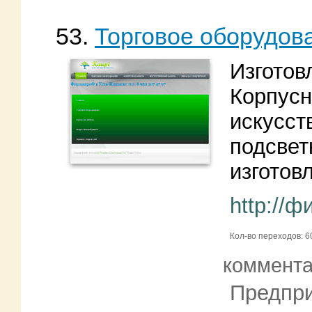
53.
Торговое оборудов
Изготов
Корпусн
искусст
подсвет
изготов
http://
Кол-во переходов: 6
коммент
Предпри