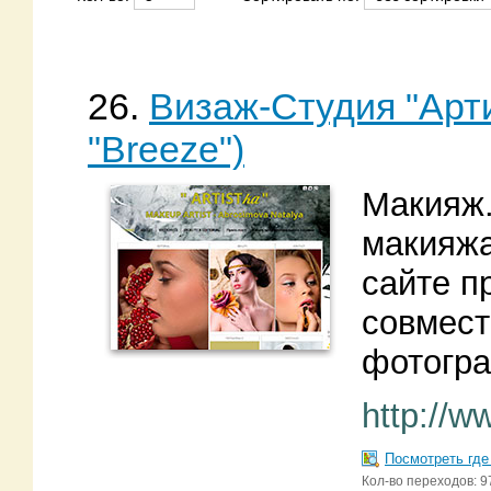
26.
Визаж-Студия "Арт
"Breeze")
Макияж.
макияжа
сайте п
совмест
фотогр
http://w
Посмотреть где
Кол-во переходов: 9