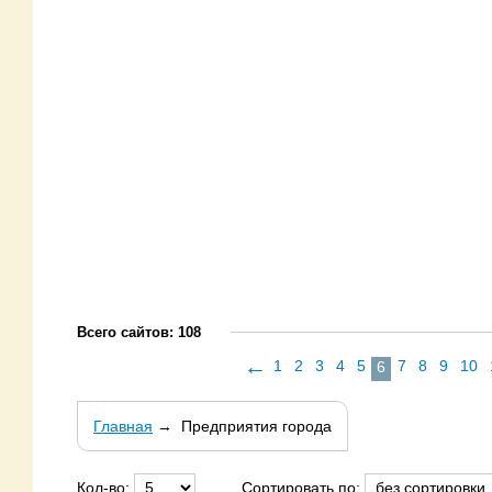
Всего сайтов: 108
←
1
2
3
4
5
7
8
9
10
6
Главная
→
Предприятия города
Кол-во:
Сортировать по: