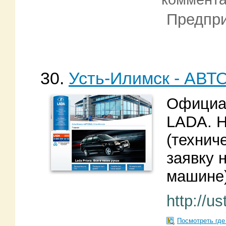
Предпри
30.
Усть-Илимск - АВТ
Официа
LADA. Н
(технич
заявку 
машине)
http://us
Посмотреть где