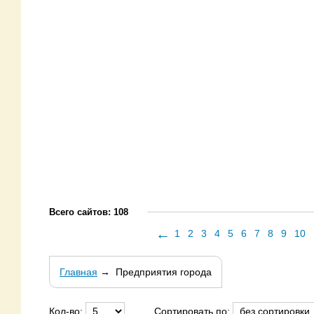
Всего сайтов: 108
←
1
2
3
4
5
6
7
8
9
10
Главная
→
Предприятия города
Кол-во:
Сортировать по: