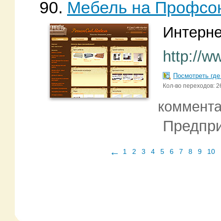
90.
Мебель на Профсо
Интерне
http://w
Посмотреть где
Кол-во переходов: 2
коммент
Предпри
←
1
2
3
4
5
6
7
8
9
10