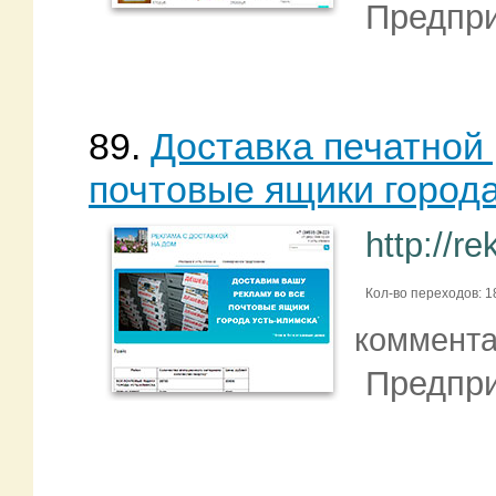
Предпри
89.
Доставка печатной
почтовые ящики город
http://r
Кол-во переходов: 1
коммент
Предпри