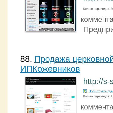
Кол-во переходов: 2
коммент
Предпри
88.
Продажа церковной
ИПКожевников
http://s
Посмотреть где
Кол-во переходов: 1
коммент