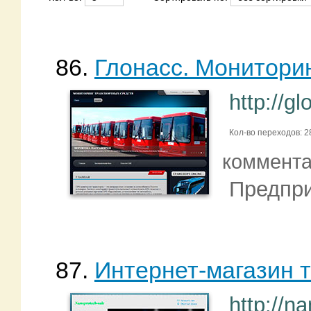
86.
Глонасс. Мониторин
http://gl
Кол-во переходов: 2
коммент
Предпри
87.
Интернет-магазин 
http://na