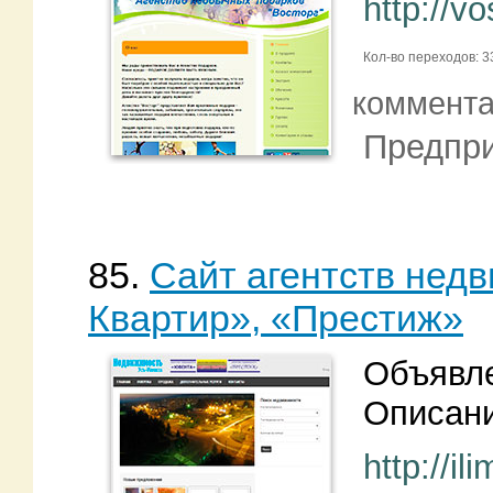
http://v
Кол-во переходов: 3
коммент
Предпри
85.
Сайт агентств нед
Квартир», «Престиж»
Объявле
Описани
http://il