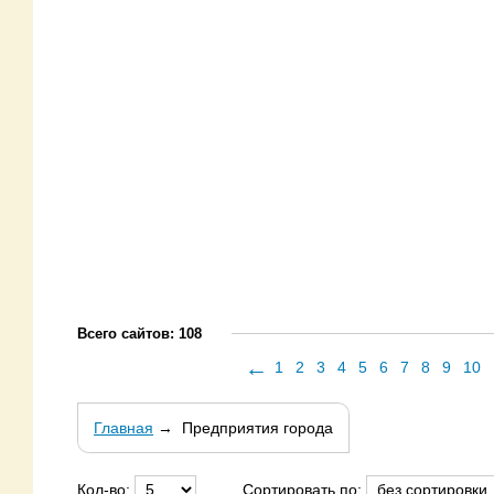
Всего сайтов: 108
←
1
2
3
4
5
6
7
8
9
10
Главная
→
Предприятия города
Кол-во:
Сортировать по: