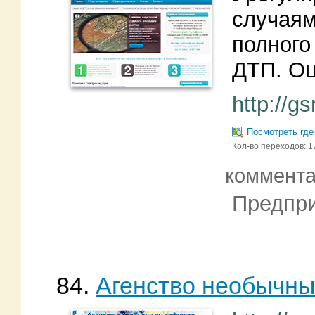
случаям
полног
ДТП. Оц
http://g
Посмотреть где
Кол-во переходов: 1
коммент
Предпри
84.
Агенство необычны