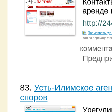
Контакт
аренде 
http://2
Посмотреть где
Кол-во переходов: 5
коммент
Предпри
83.
Усть-Илимское аген
споров
Урегули